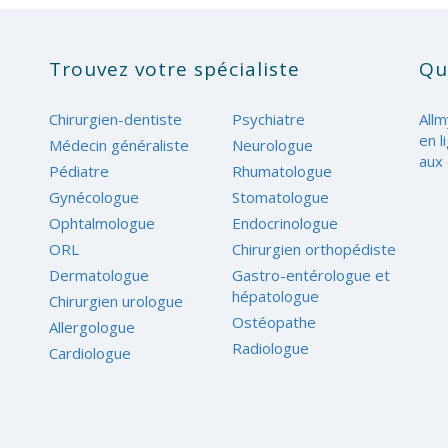
Trouvez votre spécialiste
Qu
Chirurgien-dentiste
Psychiatre
Allm
en l
Médecin généraliste
Neurologue
aux 
Pédiatre
Rhumatologue
Gynécologue
Stomatologue
Ophtalmologue
Endocrinologue
ORL
Chirurgien orthopédiste
Dermatologue
Gastro-entérologue et
hépatologue
Chirurgien urologue
Ostéopathe
Allergologue
Radiologue
Cardiologue