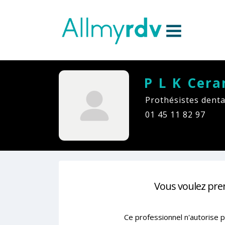
Aller au contenu
Sauter au menu principal
P L K Cer
Prothésistes denta
01 45 11 82 97
Vous voulez pre
Ce professionnel n'autorise p