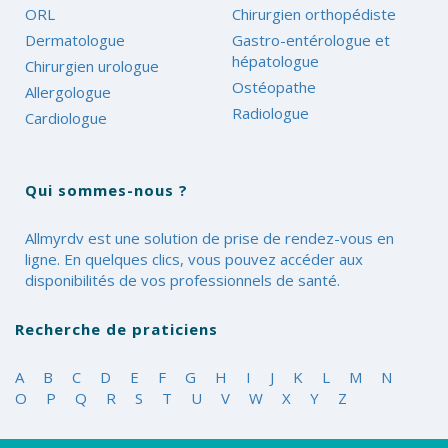
ORL
Chirurgien orthopédiste
Dermatologue
Gastro-entérologue et
hépatologue
Chirurgien urologue
Ostéopathe
Allergologue
Radiologue
Cardiologue
Qui sommes-nous ?
Allmyrdv est une solution de prise de rendez-vous en
ligne. En quelques clics, vous pouvez accéder aux
disponibilités de vos professionnels de santé.
Recherche de praticiens
A
B
C
D
E
F
G
H
I
J
K
L
M
N
O
P
Q
R
S
T
U
V
W
X
Y
Z