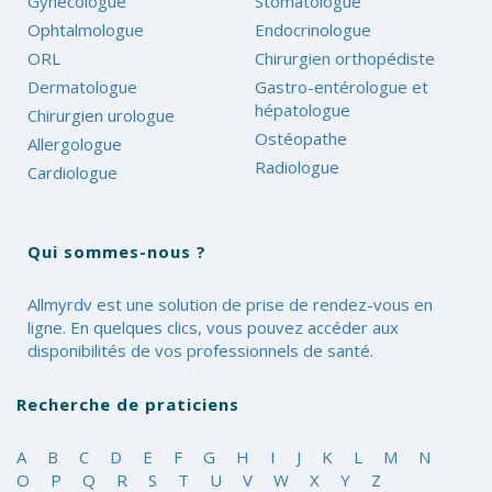
Gynécologue
Stomatologue
Ophtalmologue
Endocrinologue
ORL
Chirurgien orthopédiste
Dermatologue
Gastro-entérologue et
hépatologue
Chirurgien urologue
Ostéopathe
Allergologue
Radiologue
Cardiologue
Qui sommes-nous ?
Allmyrdv est une solution de prise de rendez-vous en
ligne. En quelques clics, vous pouvez accéder aux
disponibilités de vos professionnels de santé.
Recherche de praticiens
A
B
C
D
E
F
G
H
I
J
K
L
M
N
O
P
Q
R
S
T
U
V
W
X
Y
Z