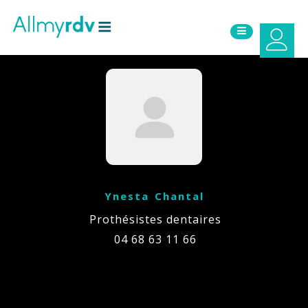
Aller au contenu
Sauter au menu principal
Ynesta Chantal
Prothésistes dentaires
04 68 63 11 66