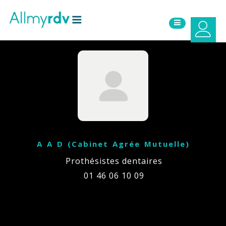
Aller au contenu
Sauter au menu principal
A A D (Cabinet Agrée Mutuelle)
Prothésistes dentaires
01 46 06 10 09