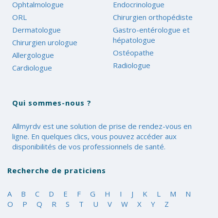
Ophtalmologue
Endocrinologue
ORL
Chirurgien orthopédiste
Dermatologue
Gastro-entérologue et
hépatologue
Chirurgien urologue
Ostéopathe
Allergologue
Radiologue
Cardiologue
Qui sommes-nous ?
Allmyrdv est une solution de prise de rendez-vous en
ligne. En quelques clics, vous pouvez accéder aux
disponibilités de vos professionnels de santé.
Recherche de praticiens
A
B
C
D
E
F
G
H
I
J
K
L
M
N
O
P
Q
R
S
T
U
V
W
X
Y
Z