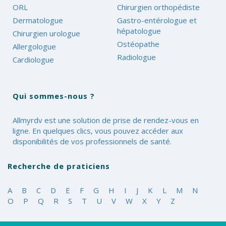
ORL
Chirurgien orthopédiste
Dermatologue
Gastro-entérologue et
hépatologue
Chirurgien urologue
Ostéopathe
Allergologue
Radiologue
Cardiologue
Qui sommes-nous ?
Allmyrdv est une solution de prise de rendez-vous en
ligne. En quelques clics, vous pouvez accéder aux
disponibilités de vos professionnels de santé.
Recherche de praticiens
A
B
C
D
E
F
G
H
I
J
K
L
M
N
O
P
Q
R
S
T
U
V
W
X
Y
Z