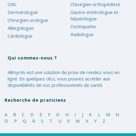
ORL
Chirurgien orthopédiste
Dermatologue
Gastro-entérologue et
hépatologue
Chirurgien urologue
Ostéopathe
Allergologue
Radiologue
Cardiologue
Qui sommes-nous ?
Allmyrdv est une solution de prise de rendez-vous en
ligne. En quelques clics, vous pouvez accéder aux
disponibilités de vos professionnels de santé.
Recherche de praticiens
A
B
C
D
E
F
G
H
I
J
K
L
M
N
O
P
Q
R
S
T
U
V
W
X
Y
Z