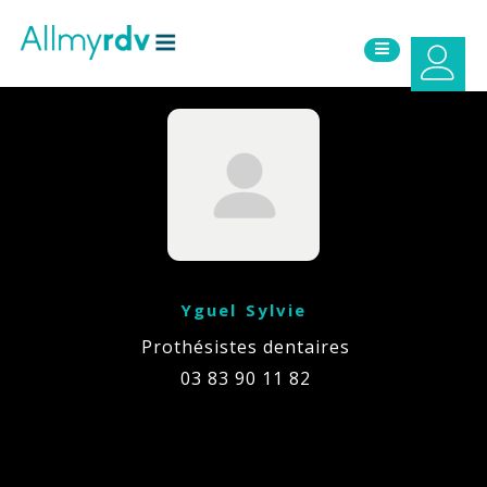
Aller au contenu
Sauter au menu principal
Yguel Sylvie
Prothésistes dentaires
03 83 90 11 82