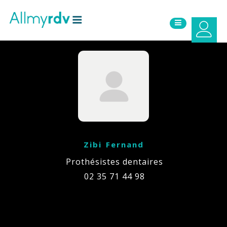
Aller au contenu
Sauter au menu principal
Zibi Fernand
Prothésistes dentaires
02 35 71 44 98