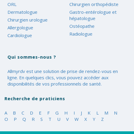
ORL
Chirurgien orthopédiste
Dermatologue
Gastro-entérologue et
hépatologue
Chirurgien urologue
Ostéopathe
Allergologue
Radiologue
Cardiologue
Qui sommes-nous ?
Allmyrdv est une solution de prise de rendez-vous en
ligne. En quelques clics, vous pouvez accéder aux
disponibilités de vos professionnels de santé.
Recherche de praticiens
A
B
C
D
E
F
G
H
I
J
K
L
M
N
O
P
Q
R
S
T
U
V
W
X
Y
Z