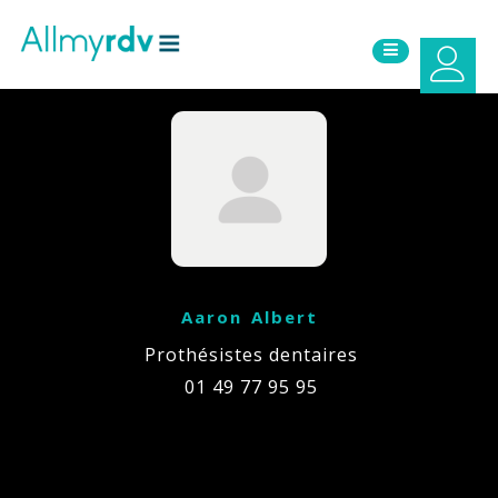
Aller au contenu
Sauter au menu principal
Aaron Albert
Prothésistes dentaires
01 49 77 95 95