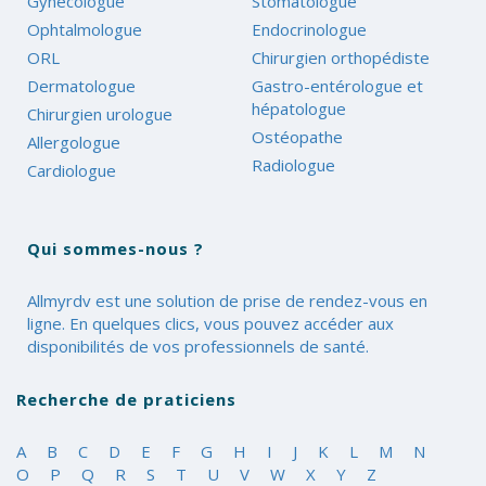
Gynécologue
Stomatologue
Ophtalmologue
Endocrinologue
ORL
Chirurgien orthopédiste
Dermatologue
Gastro-entérologue et
hépatologue
Chirurgien urologue
Ostéopathe
Allergologue
Radiologue
Cardiologue
Qui sommes-nous ?
Allmyrdv est une solution de prise de rendez-vous en
ligne. En quelques clics, vous pouvez accéder aux
disponibilités de vos professionnels de santé.
Recherche de praticiens
A
B
C
D
E
F
G
H
I
J
K
L
M
N
O
P
Q
R
S
T
U
V
W
X
Y
Z