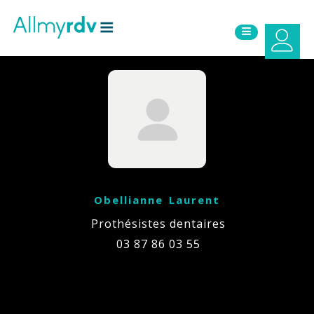
Aller au contenu
Sauter au menu principal
Obellianne Laurent
Prothésistes dentaires
03 87 86 03 55