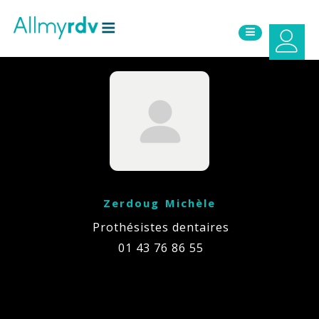
Aller au contenu
Sauter au menu principal
Zerdoug Michèle
Prothésistes dentaires
01 43 76 86 55