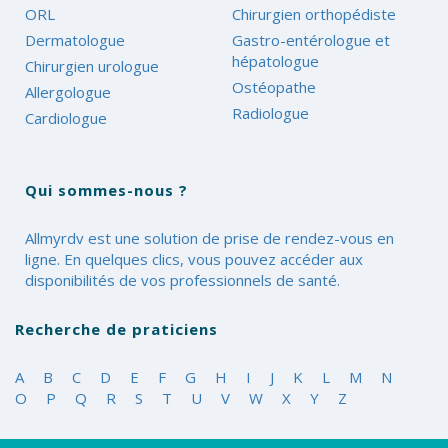
ORL
Chirurgien orthopédiste
Dermatologue
Gastro-entérologue et
hépatologue
Chirurgien urologue
Ostéopathe
Allergologue
Radiologue
Cardiologue
Qui sommes-nous ?
Allmyrdv est une solution de prise de rendez-vous en
ligne. En quelques clics, vous pouvez accéder aux
disponibilités de vos professionnels de santé.
Recherche de praticiens
A
B
C
D
E
F
G
H
I
J
K
L
M
N
O
P
Q
R
S
T
U
V
W
X
Y
Z