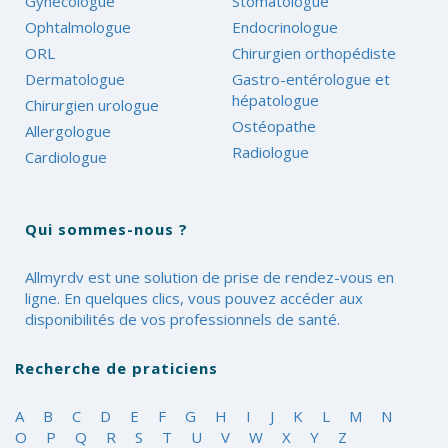
Gynécologue
Stomatologue
Ophtalmologue
Endocrinologue
ORL
Chirurgien orthopédiste
Dermatologue
Gastro-entérologue et
hépatologue
Chirurgien urologue
Ostéopathe
Allergologue
Radiologue
Cardiologue
Qui sommes-nous ?
Allmyrdv est une solution de prise de rendez-vous en
ligne. En quelques clics, vous pouvez accéder aux
disponibilités de vos professionnels de santé.
Recherche de praticiens
A
B
C
D
E
F
G
H
I
J
K
L
M
N
O
P
Q
R
S
T
U
V
W
X
Y
Z