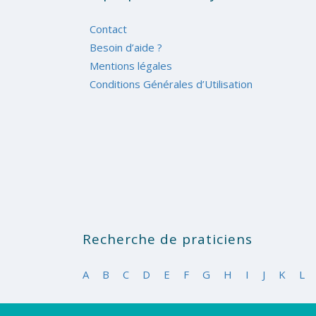
Contact
Besoin d’aide ?
Mentions légales
Conditions Générales d’Utilisation
Recherche de praticiens
A
B
C
D
E
F
G
H
I
J
K
L