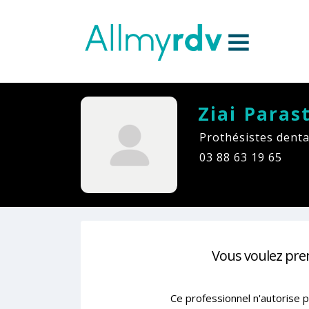
Aller au contenu
Sauter au menu principal
Ziai Paras
Prothésistes denta
03 88 63 19 65
Vous voulez pre
Ce professionnel n'autorise p