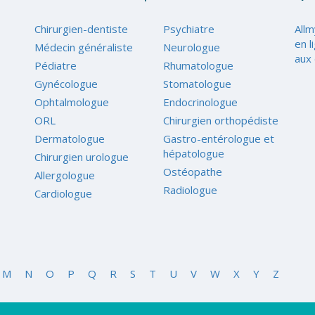
Chirurgien-dentiste
Psychiatre
Allm
en l
Médecin généraliste
Neurologue
aux 
Pédiatre
Rhumatologue
Gynécologue
Stomatologue
Ophtalmologue
Endocrinologue
ORL
Chirurgien orthopédiste
Dermatologue
Gastro-entérologue et
hépatologue
Chirurgien urologue
Ostéopathe
Allergologue
Radiologue
Cardiologue
M
N
O
P
Q
R
S
T
U
V
W
X
Y
Z