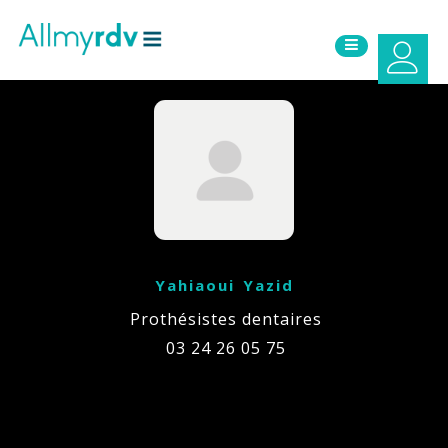
Aller au contenu
Sauter au menu principal
Yahiaoui Yazid
Prothésistes dentaires
03 24 26 05 75