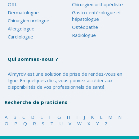
ORL
Chirurgien orthopédiste
Dermatologue
Gastro-entérologue et
hépatologue
Chirurgien urologue
Ostéopathe
Allergologue
Radiologue
Cardiologue
Qui sommes-nous ?
Allmyrdv est une solution de prise de rendez-vous en
ligne. En quelques clics, vous pouvez accéder aux
disponibilités de vos professionnels de santé.
Recherche de praticiens
A
B
C
D
E
F
G
H
I
J
K
L
M
N
O
P
Q
R
S
T
U
V
W
X
Y
Z