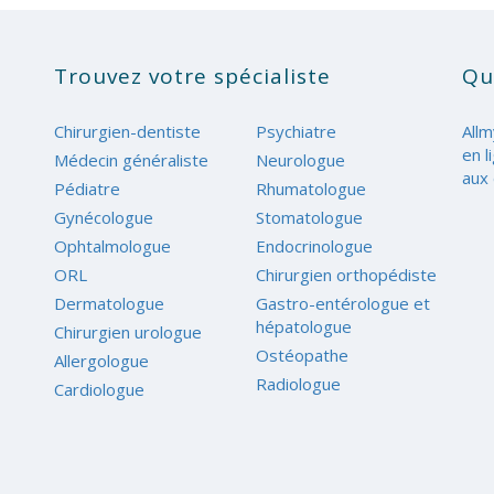
Trouvez votre spécialiste
Qu
Chirurgien-dentiste
Psychiatre
Allm
en l
Médecin généraliste
Neurologue
aux 
Pédiatre
Rhumatologue
Gynécologue
Stomatologue
Ophtalmologue
Endocrinologue
ORL
Chirurgien orthopédiste
Dermatologue
Gastro-entérologue et
hépatologue
Chirurgien urologue
Ostéopathe
Allergologue
Radiologue
Cardiologue