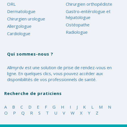
ORL
Chirurgien orthopédiste
Dermatologue
Gastro-entérologue et
hépatologue
Chirurgien urologue
Ostéopathe
Allergologue
Radiologue
Cardiologue
Qui sommes-nous ?
Allmyrdv est une solution de prise de rendez-vous en
ligne. En quelques clics, vous pouvez accéder aux
disponibilités de vos professionnels de santé.
Recherche de praticiens
A
B
C
D
E
F
G
H
I
J
K
L
M
N
O
P
Q
R
S
T
U
V
W
X
Y
Z