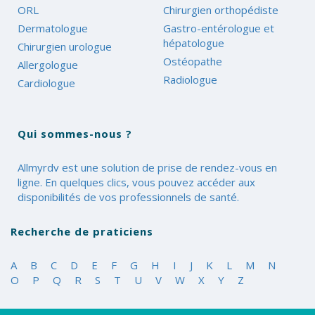
ORL
Chirurgien orthopédiste
Dermatologue
Gastro-entérologue et
hépatologue
Chirurgien urologue
Ostéopathe
Allergologue
Radiologue
Cardiologue
Qui sommes-nous ?
Allmyrdv est une solution de prise de rendez-vous en
ligne. En quelques clics, vous pouvez accéder aux
disponibilités de vos professionnels de santé.
Recherche de praticiens
A
B
C
D
E
F
G
H
I
J
K
L
M
N
O
P
Q
R
S
T
U
V
W
X
Y
Z