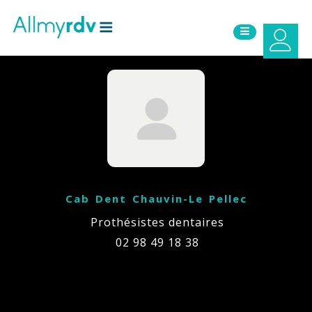
Aller au contenu
Sauter au menu principal
Cab Dent Chauvin-Le Pellec
Prothésistes dentaires
02 98 49 18 38