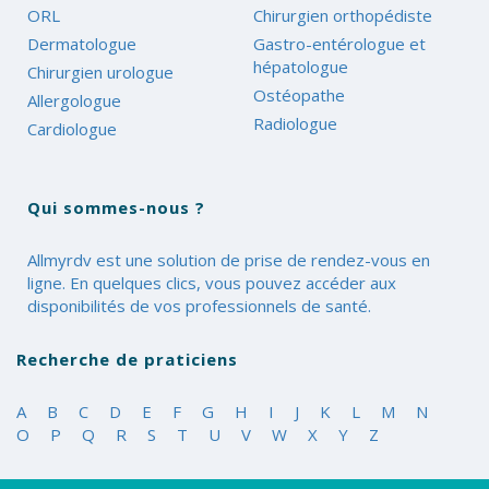
ORL
Chirurgien orthopédiste
Dermatologue
Gastro-entérologue et
hépatologue
Chirurgien urologue
Ostéopathe
Allergologue
Radiologue
Cardiologue
Qui sommes-nous ?
Allmyrdv est une solution de prise de rendez-vous en
ligne. En quelques clics, vous pouvez accéder aux
disponibilités de vos professionnels de santé.
Recherche de praticiens
A
B
C
D
E
F
G
H
I
J
K
L
M
N
O
P
Q
R
S
T
U
V
W
X
Y
Z