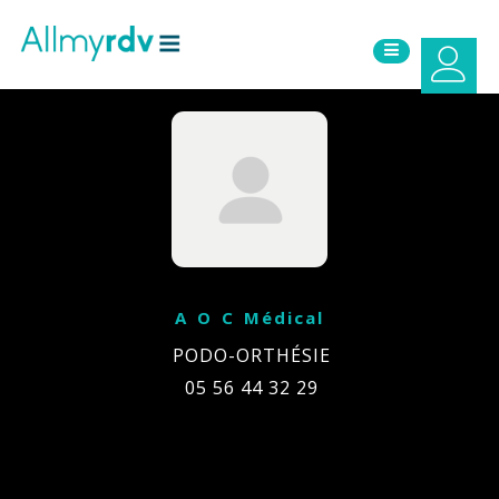
Aller au contenu
Sauter au menu principal
A O C Médical
PODO-ORTHÉSIE
05 56 44 32 29