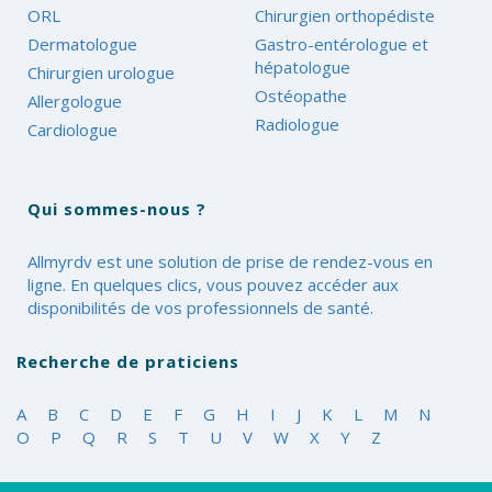
ORL
Chirurgien orthopédiste
Dermatologue
Gastro-entérologue et
hépatologue
Chirurgien urologue
Ostéopathe
Allergologue
Radiologue
Cardiologue
Qui sommes-nous ?
Allmyrdv est une solution de prise de rendez-vous en
ligne. En quelques clics, vous pouvez accéder aux
disponibilités de vos professionnels de santé.
Recherche de praticiens
A
B
C
D
E
F
G
H
I
J
K
L
M
N
O
P
Q
R
S
T
U
V
W
X
Y
Z