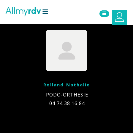
Aller au contenu
Sauter au menu principal
Rolland Nathalie
PODO-ORTHÉSIE
04 74 38 16 84