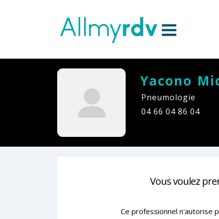
Aller au contenu
Sauter au menu principal
Yacono Mi
Pneumologie
04 66 04 86 04
Vous voulez pre
Ce professionnel n'autorise p