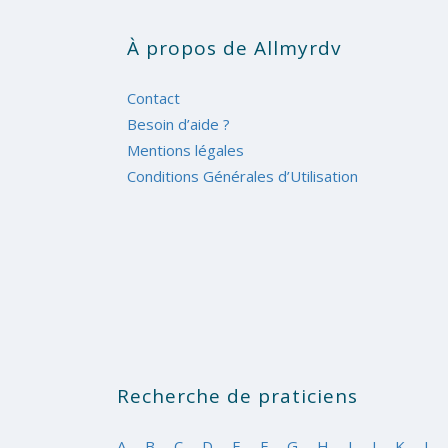
À propos de Allmyrdv
Contact
Besoin d’aide ?
Mentions légales
Conditions Générales d’Utilisation
Recherche de praticiens
A
B
C
D
E
F
G
H
I
J
K
L