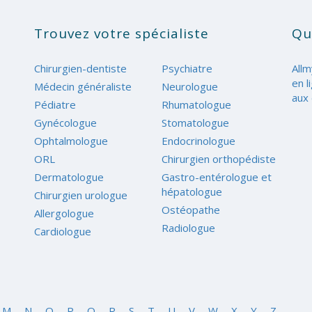
Trouvez votre spécialiste
Qu
Chirurgien-dentiste
Psychiatre
Allm
en l
Médecin généraliste
Neurologue
aux 
Pédiatre
Rhumatologue
Gynécologue
Stomatologue
Ophtalmologue
Endocrinologue
ORL
Chirurgien orthopédiste
Dermatologue
Gastro-entérologue et
hépatologue
Chirurgien urologue
Ostéopathe
Allergologue
Radiologue
Cardiologue
M
N
O
P
Q
R
S
T
U
V
W
X
Y
Z