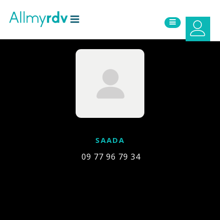
Aller au contenu
Sauter au menu principal
SAADA
09 77 96 79 34