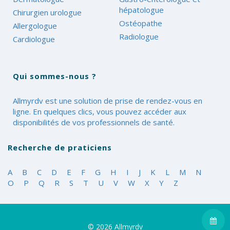
hépatologue
Chirurgien urologue
Ostéopathe
Allergologue
Radiologue
Cardiologue
Qui sommes-nous ?
Allmyrdv est une solution de prise de rendez-vous en
ligne. En quelques clics, vous pouvez accéder aux
disponibilités de vos professionnels de santé.
Recherche de praticiens
A
B
C
D
E
F
G
H
I
J
K
L
M
N
O
P
Q
R
S
T
U
V
W
X
Y
Z
© 2026
Allmyrdv