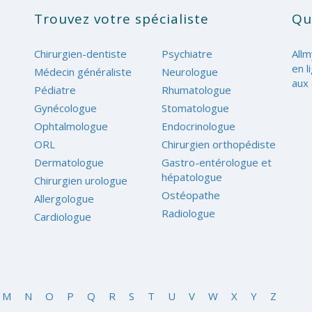
Trouvez votre spécialiste
Qu
Chirurgien-dentiste
Psychiatre
Allm
en l
Médecin généraliste
Neurologue
aux 
Pédiatre
Rhumatologue
Gynécologue
Stomatologue
Ophtalmologue
Endocrinologue
ORL
Chirurgien orthopédiste
Dermatologue
Gastro-entérologue et
hépatologue
Chirurgien urologue
Ostéopathe
Allergologue
Radiologue
Cardiologue
M
N
O
P
Q
R
S
T
U
V
W
X
Y
Z