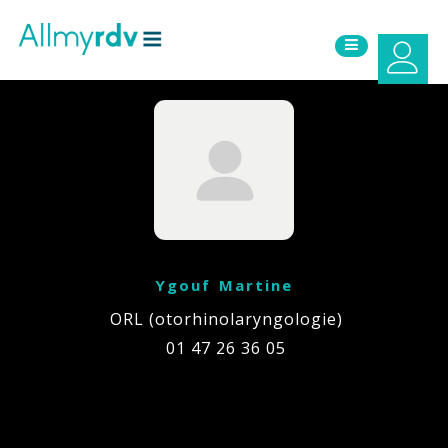
Aller au contenu
Sauter au menu principal
Ygouf Martine
ORL (otorhinolaryngologie)
01 47 26 36 05