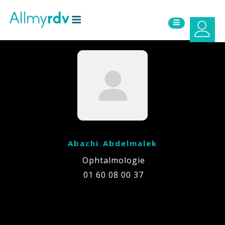
Aller au contenu
Sauter au menu principal
Abachi Abdelmalek
Ophtalmologie
01 60 08 00 37