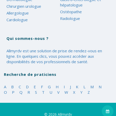
hépatologue
Chirurgien urologue
Ostéopathe
Allergologue
Radiologue
Cardiologue
Qui sommes-nous ?
Allmyrdv est une solution de prise de rendez-vous en
ligne. En quelques clics, vous pouvez accéder aux
disponibilités de vos professionnels de santé.
Recherche de praticiens
A
B
C
D
E
F
G
H
I
J
K
L
M
N
O
P
Q
R
S
T
U
V
W
X
Y
Z
© 2026
Allmyrdv