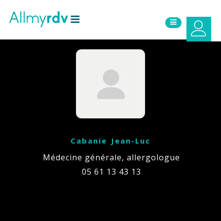
Aller au contenu
Sauter au menu principal
Cabanie Jean-Luc
Médecine générale, allergologue
05 61 13 43 13