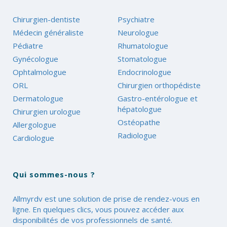
Chirurgien-dentiste
Psychiatre
Médecin généraliste
Neurologue
Pédiatre
Rhumatologue
Gynécologue
Stomatologue
Ophtalmologue
Endocrinologue
ORL
Chirurgien orthopédiste
Dermatologue
Gastro-entérologue et
hépatologue
Chirurgien urologue
Ostéopathe
Allergologue
Radiologue
Cardiologue
Qui sommes-nous ?
Allmyrdv est une solution de prise de rendez-vous en
ligne. En quelques clics, vous pouvez accéder aux
disponibilités de vos professionnels de santé.