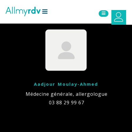
Aller au contenu
Sauter au menu principal
Aadjour Moulay-Ahmed
Médecine générale, allergologue
03 88 29 99 67