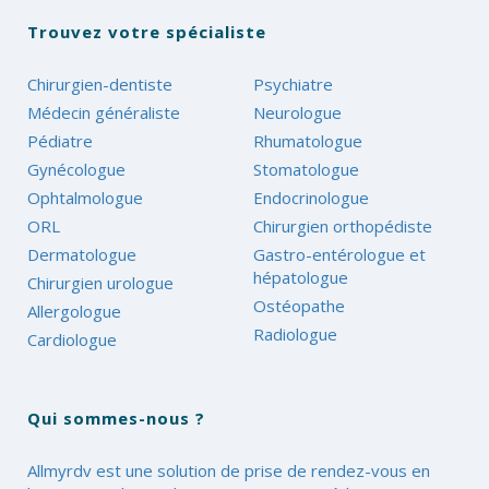
Trouvez votre spécialiste
Chirurgien-dentiste
Psychiatre
Médecin généraliste
Neurologue
Pédiatre
Rhumatologue
Gynécologue
Stomatologue
Ophtalmologue
Endocrinologue
ORL
Chirurgien orthopédiste
Dermatologue
Gastro-entérologue et
hépatologue
Chirurgien urologue
Ostéopathe
Allergologue
Radiologue
Cardiologue
Qui sommes-nous ?
Allmyrdv est une solution de prise de rendez-vous en