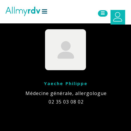
Aller au contenu
Sauter au menu principal
Yaeche Philippe
Médecine générale, allergologue
02 35 03 08 02