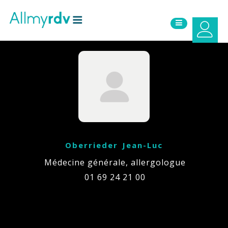
Aller au contenu
Sauter au menu principal
Oberrieder Jean-Luc
Médecine générale, allergologue
01 69 24 21 00