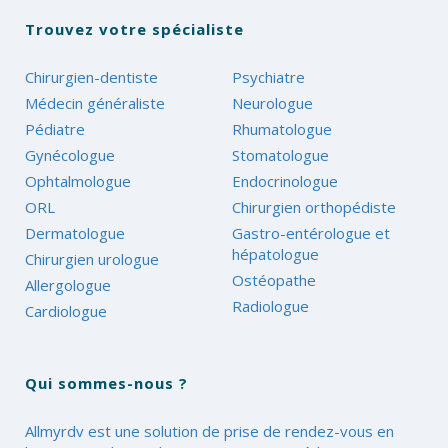
Trouvez votre spécialiste
Chirurgien-dentiste
Psychiatre
Médecin généraliste
Neurologue
Pédiatre
Rhumatologue
Gynécologue
Stomatologue
Ophtalmologue
Endocrinologue
ORL
Chirurgien orthopédiste
Dermatologue
Gastro-entérologue et
hépatologue
Chirurgien urologue
Ostéopathe
Allergologue
Radiologue
Cardiologue
Qui sommes-nous ?
Allmyrdv est une solution de prise de rendez-vous en