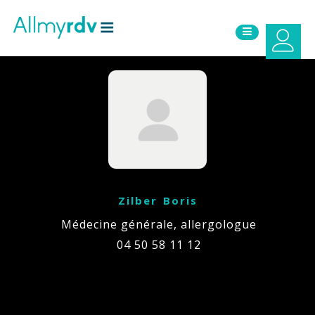
Aller au contenu
Sauter au menu principal
Zilber Boris
Médecine générale, allergologue
04 50 58 11 12