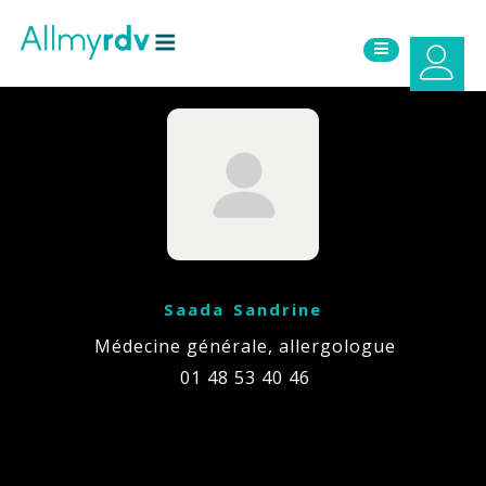
Aller au contenu
Sauter au menu principal
Saada Sandrine
Médecine générale, allergologue
01 48 53 40 46