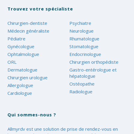
Trouvez votre spécialiste
Chirurgien-dentiste
Psychiatre
Médecin généraliste
Neurologue
Pédiatre
Rhumatologue
Gynécologue
Stomatologue
Ophtalmologue
Endocrinologue
ORL
Chirurgien orthopédiste
Dermatologue
Gastro-entérologue et
hépatologue
Chirurgien urologue
Ostéopathe
Allergologue
Radiologue
Cardiologue
Qui sommes-nous ?
Allmyrdv est une solution de prise de rendez-vous en