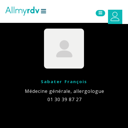
Aller au contenu
Sauter au menu principal
Sabater François
Médecine générale, allergologue
01 30 39 87 27