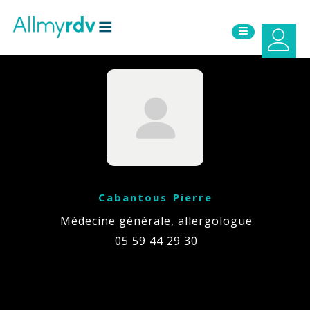
Aller au contenu
Sauter au menu principal
Cabantous Pierre
Médecine générale, allergologue
05 59 44 29 30