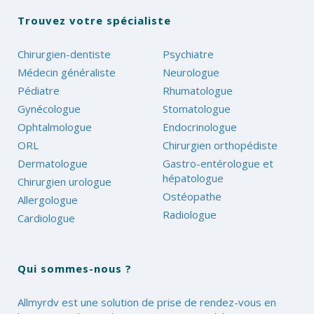
Trouvez votre spécialiste
Chirurgien-dentiste
Psychiatre
Médecin généraliste
Neurologue
Pédiatre
Rhumatologue
Gynécologue
Stomatologue
Ophtalmologue
Endocrinologue
ORL
Chirurgien orthopédiste
Dermatologue
Gastro-entérologue et
hépatologue
Chirurgien urologue
Ostéopathe
Allergologue
Radiologue
Cardiologue
Qui sommes-nous ?
Allmyrdv est une solution de prise de rendez-vous en