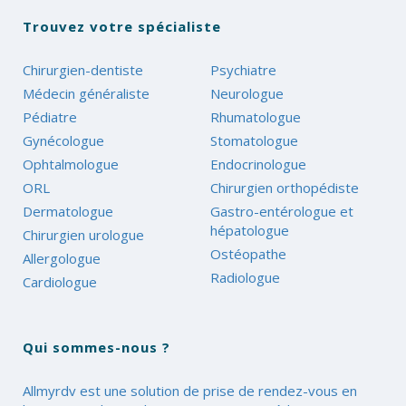
Trouvez votre spécialiste
Chirurgien-dentiste
Psychiatre
Médecin généraliste
Neurologue
Pédiatre
Rhumatologue
Gynécologue
Stomatologue
Ophtalmologue
Endocrinologue
ORL
Chirurgien orthopédiste
Dermatologue
Gastro-entérologue et
hépatologue
Chirurgien urologue
Ostéopathe
Allergologue
Radiologue
Cardiologue
Qui sommes-nous ?
Allmyrdv est une solution de prise de rendez-vous en