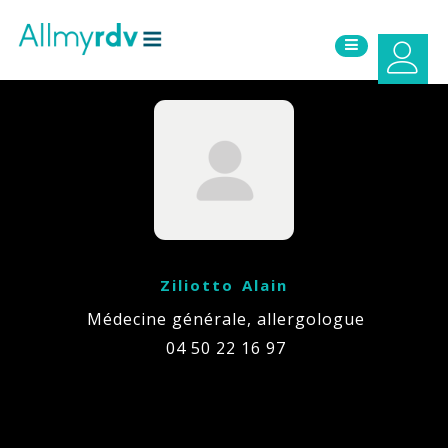
Aller au contenu
Sauter au menu principal
Ziliotto Alain
Médecine générale, allergologue
04 50 22 16 97