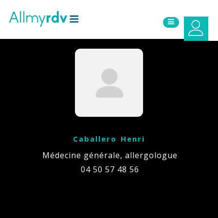
Aller au contenu
Sauter au menu principal
Caballero Henri
Médecine générale, allergologue
04 50 57 48 56