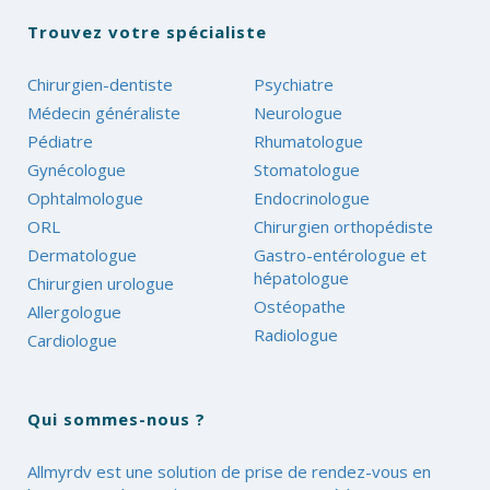
Trouvez votre spécialiste
Chirurgien-dentiste
Psychiatre
Médecin généraliste
Neurologue
Pédiatre
Rhumatologue
Gynécologue
Stomatologue
Ophtalmologue
Endocrinologue
ORL
Chirurgien orthopédiste
Dermatologue
Gastro-entérologue et
hépatologue
Chirurgien urologue
Ostéopathe
Allergologue
Radiologue
Cardiologue
Qui sommes-nous ?
Allmyrdv est une solution de prise de rendez-vous en