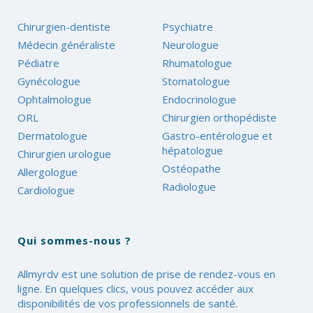
Chirurgien-dentiste
Psychiatre
Médecin généraliste
Neurologue
Pédiatre
Rhumatologue
Gynécologue
Stomatologue
Ophtalmologue
Endocrinologue
ORL
Chirurgien orthopédiste
Dermatologue
Gastro-entérologue et
hépatologue
Chirurgien urologue
Ostéopathe
Allergologue
Radiologue
Cardiologue
Qui sommes-nous ?
Allmyrdv est une solution de prise de rendez-vous en
ligne. En quelques clics, vous pouvez accéder aux
disponibilités de vos professionnels de santé.