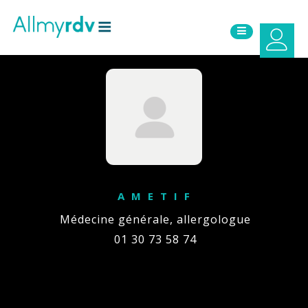
Aller au contenu
Sauter au menu principal
A M E T I F
Médecine générale, allergologue
01 30 73 58 74