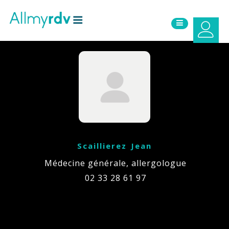
Aller au contenu
Sauter au menu principal
Scaillierez Jean
Médecine générale, allergologue
02 33 28 61 97