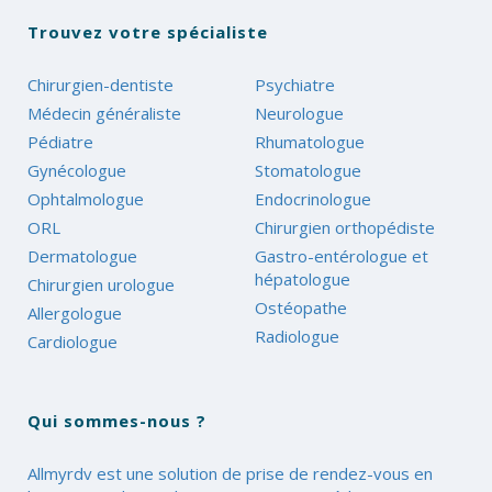
Trouvez votre spécialiste
Chirurgien-dentiste
Psychiatre
Médecin généraliste
Neurologue
Pédiatre
Rhumatologue
Gynécologue
Stomatologue
Ophtalmologue
Endocrinologue
ORL
Chirurgien orthopédiste
Dermatologue
Gastro-entérologue et
hépatologue
Chirurgien urologue
Ostéopathe
Allergologue
Radiologue
Cardiologue
Qui sommes-nous ?
Allmyrdv est une solution de prise de rendez-vous en