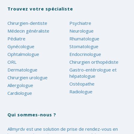
Trouvez votre spécialiste
Chirurgien-dentiste
Psychiatre
Médecin généraliste
Neurologue
Pédiatre
Rhumatologue
Gynécologue
Stomatologue
Ophtalmologue
Endocrinologue
ORL
Chirurgien orthopédiste
Dermatologue
Gastro-entérologue et
hépatologue
Chirurgien urologue
Ostéopathe
Allergologue
Radiologue
Cardiologue
Qui sommes-nous ?
Allmyrdv est une solution de prise de rendez-vous en