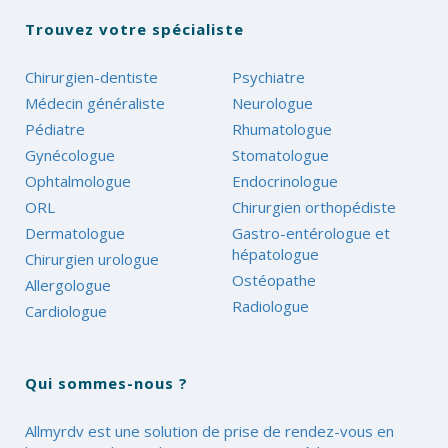
Trouvez votre spécialiste
Chirurgien-dentiste
Psychiatre
Médecin généraliste
Neurologue
Pédiatre
Rhumatologue
Gynécologue
Stomatologue
Ophtalmologue
Endocrinologue
ORL
Chirurgien orthopédiste
Dermatologue
Gastro-entérologue et
hépatologue
Chirurgien urologue
Ostéopathe
Allergologue
Radiologue
Cardiologue
Qui sommes-nous ?
Allmyrdv est une solution de prise de rendez-vous en