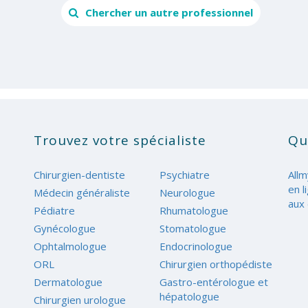
Chercher un autre professionnel
Trouvez votre spécialiste
Qu
Chirurgien-dentiste
Psychiatre
Allm
en l
Médecin généraliste
Neurologue
aux 
Pédiatre
Rhumatologue
Gynécologue
Stomatologue
Ophtalmologue
Endocrinologue
ORL
Chirurgien orthopédiste
Dermatologue
Gastro-entérologue et
hépatologue
Chirurgien urologue