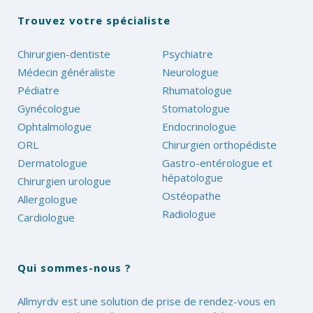
Trouvez votre spécialiste
Chirurgien-dentiste
Psychiatre
Médecin généraliste
Neurologue
Pédiatre
Rhumatologue
Gynécologue
Stomatologue
Ophtalmologue
Endocrinologue
ORL
Chirurgien orthopédiste
Dermatologue
Gastro-entérologue et
hépatologue
Chirurgien urologue
Ostéopathe
Allergologue
Radiologue
Cardiologue
Qui sommes-nous ?
Allmyrdv est une solution de prise de rendez-vous en