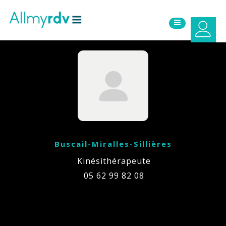
Aller au contenu
Sauter au menu principal
Buscail-Miralles-Sillières
Kinésithérapeute
05 62 99 82 08