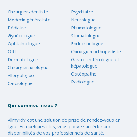
Chirurgien-dentiste
Psychiatre
Médecin généraliste
Neurologue
Pédiatre
Rhumatologue
Gynécologue
Stomatologue
Ophtalmologue
Endocrinologue
ORL
Chirurgien orthopédiste
Dermatologue
Gastro-entérologue et
hépatologue
Chirurgien urologue
Ostéopathe
Allergologue
Radiologue
Cardiologue
Qui sommes-nous ?
Allmyrdv est une solution de prise de rendez-vous en
ligne. En quelques clics, vous pouvez accéder aux
disponibilités de vos professionnels de santé.