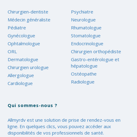
Chirurgien-dentiste
Psychiatre
Médecin généraliste
Neurologue
Pédiatre
Rhumatologue
Gynécologue
Stomatologue
Ophtalmologue
Endocrinologue
ORL
Chirurgien orthopédiste
Dermatologue
Gastro-entérologue et
hépatologue
Chirurgien urologue
Ostéopathe
Allergologue
Radiologue
Cardiologue
Qui sommes-nous ?
Allmyrdv est une solution de prise de rendez-vous en
ligne. En quelques clics, vous pouvez accéder aux
disponibilités de vos professionnels de santé.