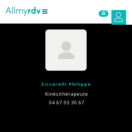
Aller au contenu
Sauter au menu principal
Ziccarelli Philippe
Kinésithérapeute
04 67 03 30 67