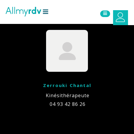
Aller au contenu
Sauter au menu principal
Zerrouki Chantal
Kinésithérapeute
04 93 42 86 26