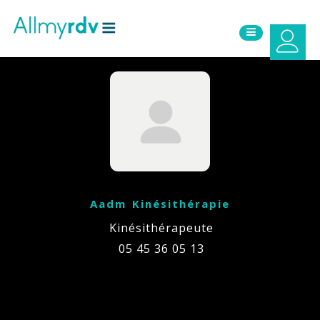
Aller au contenu
Sauter au menu principal
Aadm Kinésithérapie
Kinésithérapeute
05 45 36 05 13