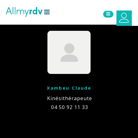
Aller au contenu
Sauter au menu principal
Xambeu Claude
Kinésithérapeute
04 50 92 11 33