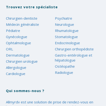
Trouvez votre spécialiste
Chirurgien-dentiste
Psychiatre
Médecin généraliste
Neurologue
Pédiatre
Rhumatologue
Gynécologue
Stomatologue
Ophtalmologue
Endocrinologue
ORL
Chirurgien orthopédiste
Dermatologue
Gastro-entérologue et
hépatologue
Chirurgien urologue
Ostéopathe
Allergologue
Radiologue
Cardiologue
Qui sommes-nous ?
Allmyrdv est une solution de prise de rendez-vous en