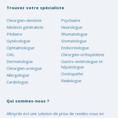
Trouvez votre spécialiste
Chirurgien-dentiste
Psychiatre
Médecin généraliste
Neurologue
Pédiatre
Rhumatologue
Gynécologue
Stomatologue
Ophtalmologue
Endocrinologue
ORL
Chirurgien orthopédiste
Dermatologue
Gastro-entérologue et
hépatologue
Chirurgien urologue
Ostéopathe
Allergologue
Radiologue
Cardiologue
Qui sommes-nous ?
Allmyrdv est une solution de prise de rendez-vous en