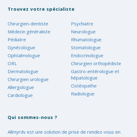
Trouvez votre spécialiste
Chirurgien-dentiste
Psychiatre
Médecin généraliste
Neurologue
Pédiatre
Rhumatologue
Gynécologue
Stomatologue
Ophtalmologue
Endocrinologue
ORL
Chirurgien orthopédiste
Dermatologue
Gastro-entérologue et
hépatologue
Chirurgien urologue
Ostéopathe
Allergologue
Radiologue
Cardiologue
Qui sommes-nous ?
Allmyrdv est une solution de prise de rendez-vous en