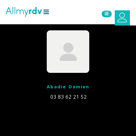
Aller au contenu
Sauter au menu principal
Abadie Damien
03 83 62 21 52