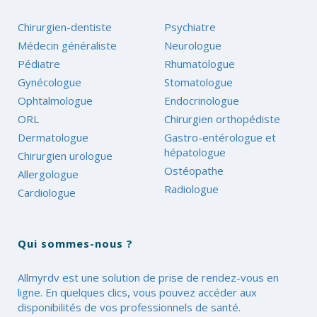
Chirurgien-dentiste
Psychiatre
Médecin généraliste
Neurologue
Pédiatre
Rhumatologue
Gynécologue
Stomatologue
Ophtalmologue
Endocrinologue
ORL
Chirurgien orthopédiste
Dermatologue
Gastro-entérologue et
hépatologue
Chirurgien urologue
Ostéopathe
Allergologue
Radiologue
Cardiologue
Qui sommes-nous ?
Allmyrdv est une solution de prise de rendez-vous en
ligne. En quelques clics, vous pouvez accéder aux
disponibilités de vos professionnels de santé.