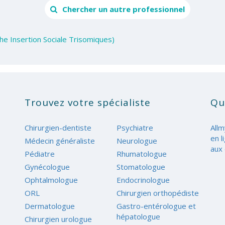
Chercher un autre professionnel
che Insertion Sociale Trisomiques)
Trouvez votre spécialiste
Qu
Chirurgien-dentiste
Psychiatre
Allm
en l
Médecin généraliste
Neurologue
aux 
Pédiatre
Rhumatologue
Gynécologue
Stomatologue
Ophtalmologue
Endocrinologue
ORL
Chirurgien orthopédiste
Dermatologue
Gastro-entérologue et
hépatologue
Chirurgien urologue