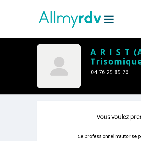
Aller au contenu
Sauter au menu principal
A R I S T 
Trisomique
04 76 25 85 76
Vous voulez pre
Ce professionnel n'autorise p