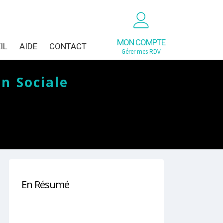
MON COMPTE
IL
AIDE
CONTACT
Gérer mes RDV
on Sociale
En Résumé